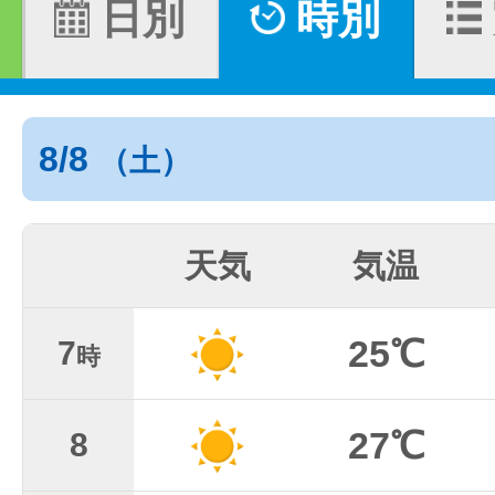
日別
時別
8/8
（土）
天気
気温
25℃
7
時
27℃
8