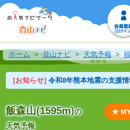
ホーム
登山ナビ
天気予報
[お知らせ]
令和8年熊本地震の支援
飯森山(1595m)
の
★ 
天気予報