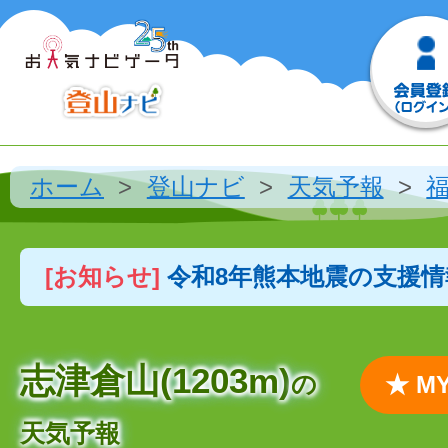
ホーム
登山ナビ
天気予報
[お知らせ]
令和8年熊本地震の支援
志津倉山(1203m)
の
★ 
天気予報