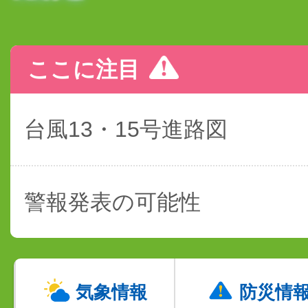
ここに注目
台風13・15号進路図
警報発表の可能性
気象情報
防災情