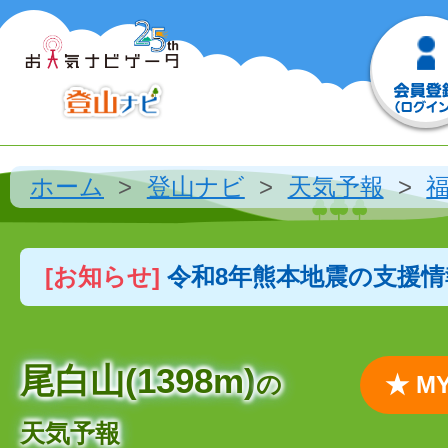
ホーム
登山ナビ
天気予報
[お知らせ]
令和8年熊本地震の支援
尾白山(1398m)
の
★ 
天気予報