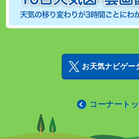
お天気ナビゲータ
コーナート