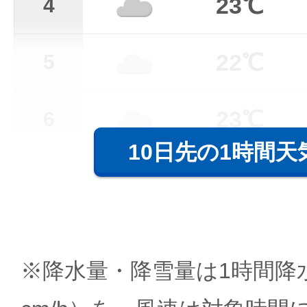
23℃
4
22℃
5
23℃
6
10日先の1時間天
※降水量・降雪量は1時間降水