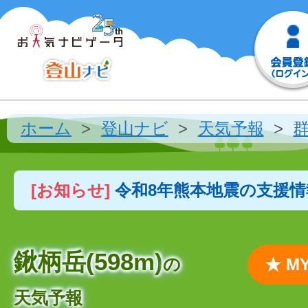
ホーム
登山ナビ
天気予報
[お知らせ]
令和8年熊本地震の支援
鍬柄岳(598m)
の
★ 
天気予報