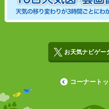
お天気ナビゲータ
コーナート