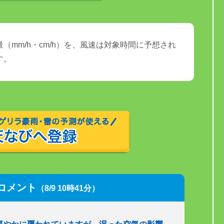
（mm/h・cm/h）を、風速は対象時間に予想され
す。
コメント
（8/9 10時41分）