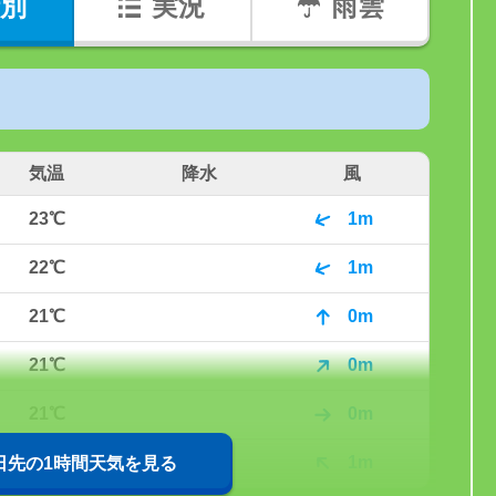
別
実況
雨雲
気温
降水
風
23℃
1m
22℃
1m
21℃
0m
21℃
0m
21℃
0m
20℃
1m
0日先の1時間天気を見る