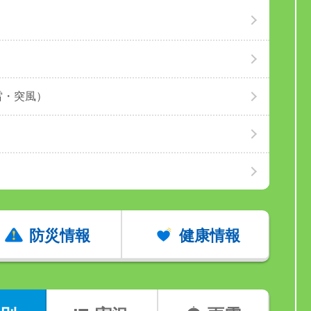
雷・突風）
防災情報
健康情報