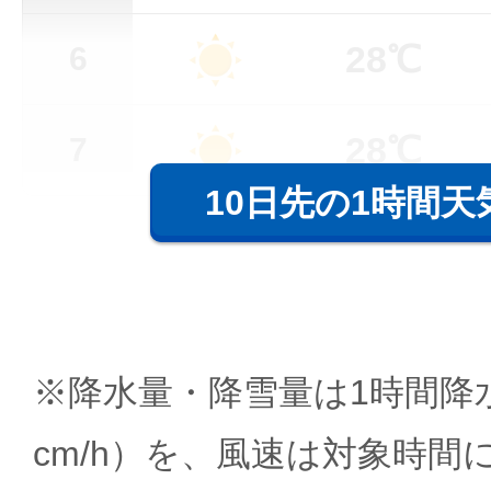
28℃
6
28℃
7
10日先の1時間天
※降水量・降雪量は1時間降水
cm/h）を、風速は対象時間