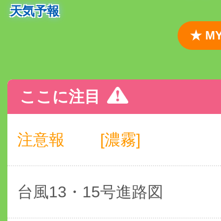
天気予報
★ 
ここに注目
注意報
[濃霧]
台風13・15号進路図