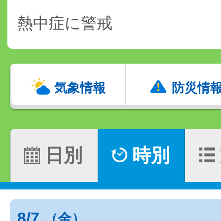
熱中症に警戒
気象情報
防災情
日別
時別
8/7
（金）