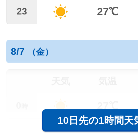
27℃
23
8/7
（金）
天気
気温
27℃
0
時
10日先の1時間天