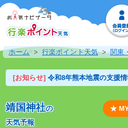
ホーム
行楽ポイント天気
関東
[お知らせ]
令和8年熊本地震の支援
靖国神社
の
★ 
天気予報