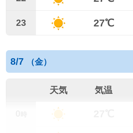
27℃
23
8/7
（金）
天気
気温
27℃
0
時