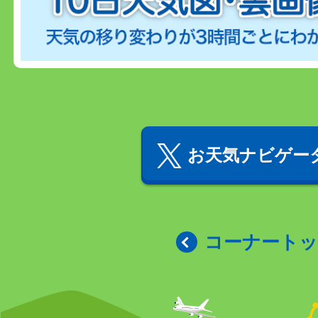
お天気ナビゲータ
コーナート