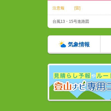
注意報
[雷]
台風13・15号進路図
気象情報