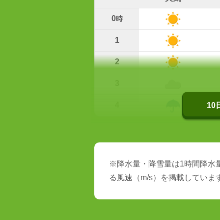
0
時
1
2
3
4
1
※降水量・降雪量は1時間降水量
る風速（m/s）を掲載していま