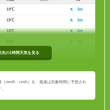
19℃
3m
19℃
3m
19℃
3m
19℃
3m
18℃
小雨
3m
0日先の1時間天気を見る
（mm/h・cm/h）を、風速は対象時間に予想され
す。