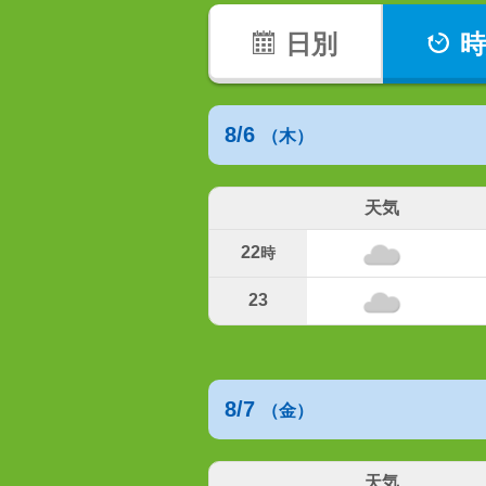
日別
時
8/6
（木）
天気
22
時
23
8/7
（金）
天気