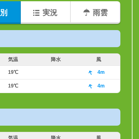
別
実況
雨雲
気温
降水
風
19℃
4m
19℃
4m
気温
降水
風