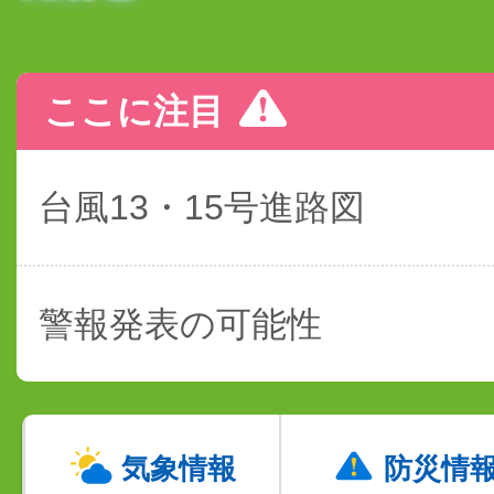
ここに注目
台風13・15号進路図
警報発表の可能性
気象情報
防災情