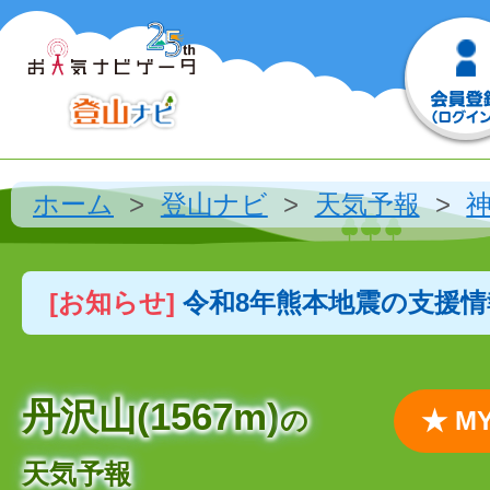
ホーム
登山ナビ
天気予報
[お知らせ]
令和8年熊本地震の支援
丹沢山(1567m)
の
★ 
天気予報