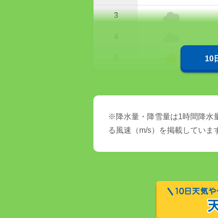
3
4
5
1
※降水量・降雪量は1時間降水量
る風速（m/s）を掲載していま