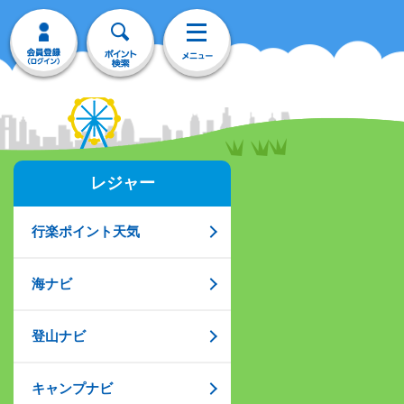
レジャー
行楽ポイント天気
海ナビ
登山ナビ
キャンプナビ