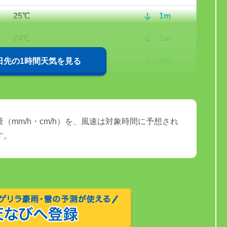
25℃
1m
24℃
1m
24℃
1m
0日先の1時間天気を見る
（mm/h・cm/h）を、風速は対象時間に予想され
す。