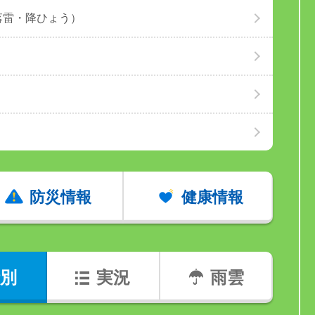
落雷・降ひょう）
防災情報
健康情報
別
実況
雨雲