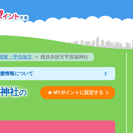
関東・甲信地方
銭洗弁財天宇賀福神社
支援情報について
神社
の
★ MYポイントに設定する