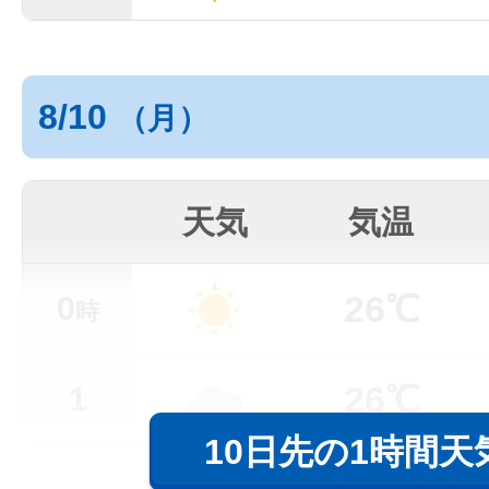
8/10
（月）
天気
気温
26℃
0
時
26℃
1
10日先の1時間天