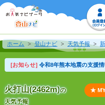
ホーム
登山ナビ
天気予報
[お知らせ]
令和8年熊本地震の支援
火打山(2462m)
の
★ 
天気予報