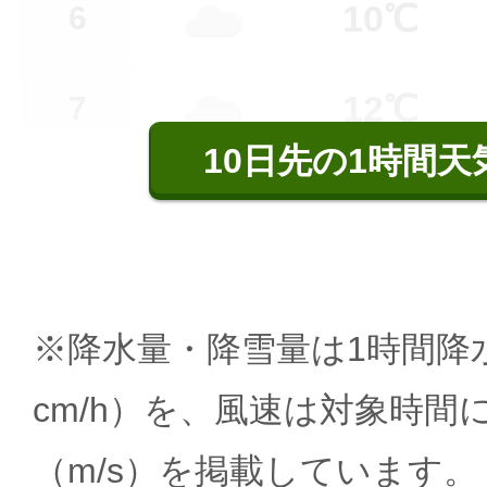
10℃
6
12℃
7
10日先の1時間天
※降水量・降雪量は1時間降水
cm/h）を、風速は対象時間
（m/s）を掲載しています。