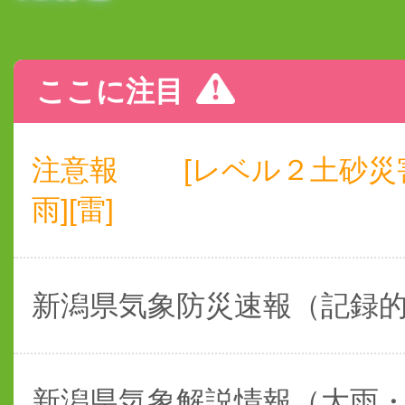
ここに注目
注意報
[レベル２土砂災
雨][雷]
新潟県気象防災速報（記録
新潟県気象解説情報（大雨