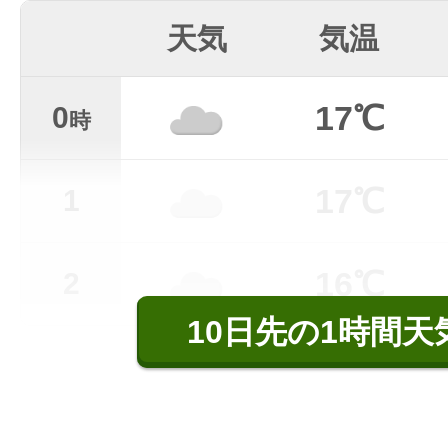
天気
気温
17℃
0
時
17℃
1
16℃
2
10日先の1時間天