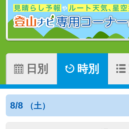
日別
時別
8/8
（土）