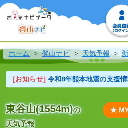
ホーム
登山ナビ
天気予報
[お知らせ]
令和8年熊本地震の支援
東谷山(1554m)
の
★ 
天気予報