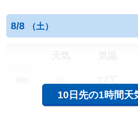
8/8
（土）
天気
気温
27℃
0
時
10日先の1時間天