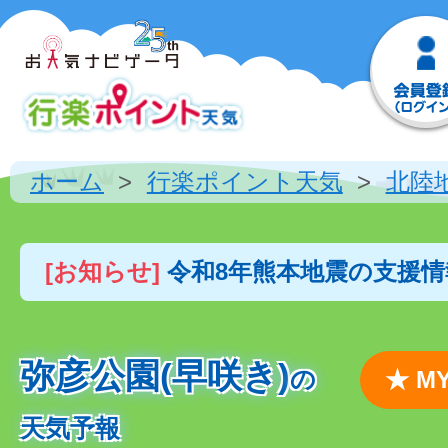
ホーム
行楽ポイント天気
北陸
[お知らせ]
令和8年熊本地震の支援
弥彦公園(早咲き)
の
★ 
天気予報