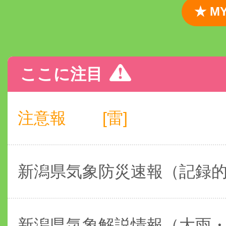
★ 
ここに注目
注意報
[雷]
新潟県気象防災速報（記録
新潟県気象解説情報（大雨