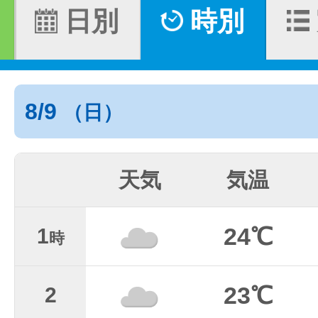
日別
時別
8/9
（日）
天気
気温
24℃
1
時
23℃
2