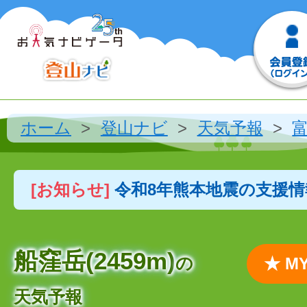
ホーム
登山ナビ
天気予報
[お知らせ]
令和8年熊本地震の支援
船窪岳(2459m)
の
★ 
天気予報