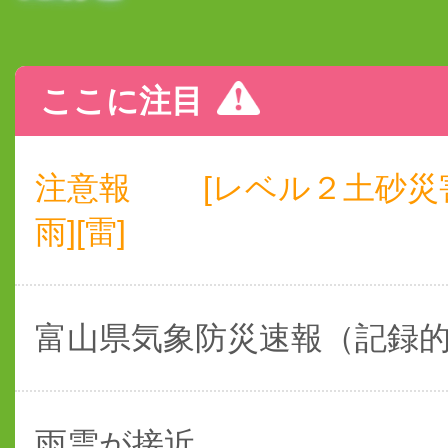
ここに注目
注意報
[レベル２土砂災
雨][雷]
富山県気象防災速報（記録
雨雲が接近