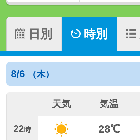
日別
時別
8/6
（木）
天気
気温
28℃
22
時