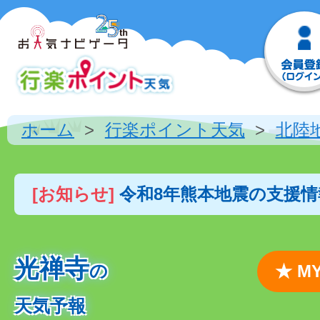
ホーム
行楽ポイント天気
北陸
[お知らせ]
令和8年熊本地震の支援
光禅寺
の
★ 
天気予報