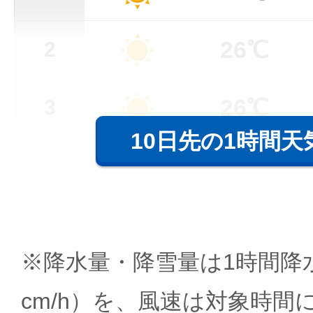
26℃
2
26℃
3
10日先の1時間天
※降水量・降雪量は1時間降水
cm/h）を、風速は対象時間