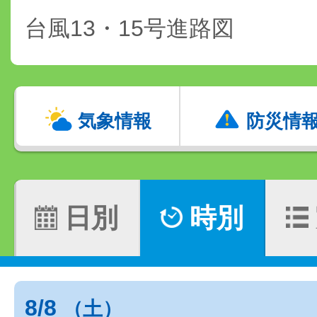
台風13・15号進路図
気象情報
防災情
日別
時別
8/8
（土）