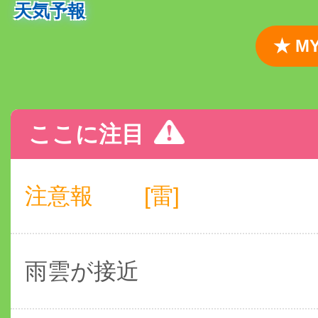
天気予報
★ 
ここに注目
注意報
[雷]
雨雲が接近