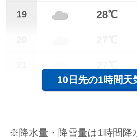
28℃
19
27℃
20
27℃
21
10日先の1時間天
※降水量・降雪量は1時間降水