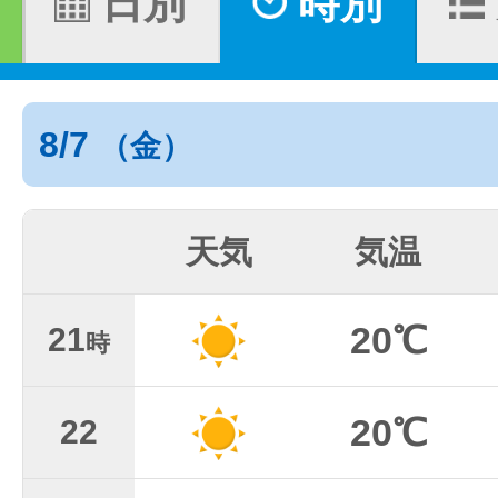
日別
時別
8/7
（金）
天気
気温
20℃
21
時
20℃
22