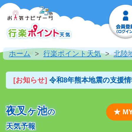
ホーム
行楽ポイント天気
北陸
[お知らせ]
令和8年熊本地震の支援
夜叉ヶ池
の
★ 
天気予報