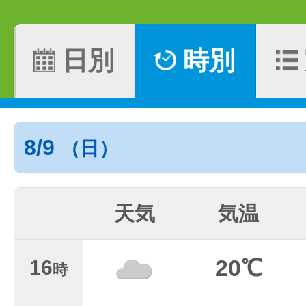
日別
時別
8/9
（日）
天気
気温
20℃
16
時