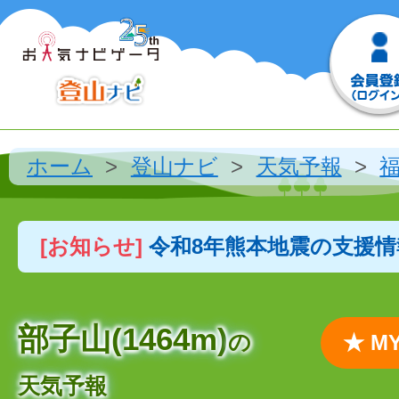
ホーム
登山ナビ
天気予報
[お知らせ]
令和8年熊本地震の支援
部子山(1464m)
の
★ 
天気予報