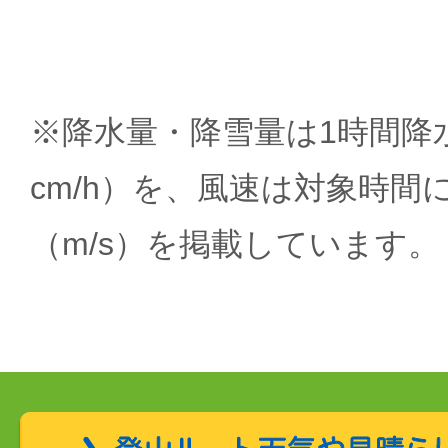
※降水量・降雪量は1時間降水
cm/h）を、風速は対象時間
（m/s）を掲載しています。