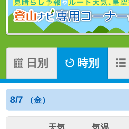
日別
時別
8/7
（金）
天気
気温