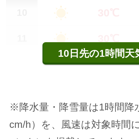
30℃
10
30℃
11
10日先の1時間天
※降水量・降雪量は1時間降水
cm/h）を、風速は対象時間