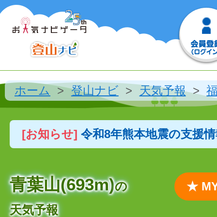
ホーム
登山ナビ
天気予報
[お知らせ]
令和8年熊本地震の支援
青葉山(693m)
の
★ 
天気予報