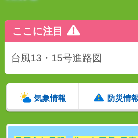
ここに注目
台風13・15号進路図
気象情報
防災情