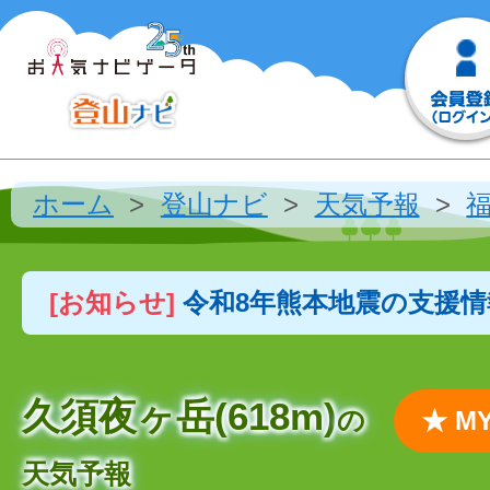
ホーム
登山ナビ
天気予報
[お知らせ]
令和8年熊本地震の支援
久須夜ヶ岳(618m)
の
★ 
天気予報