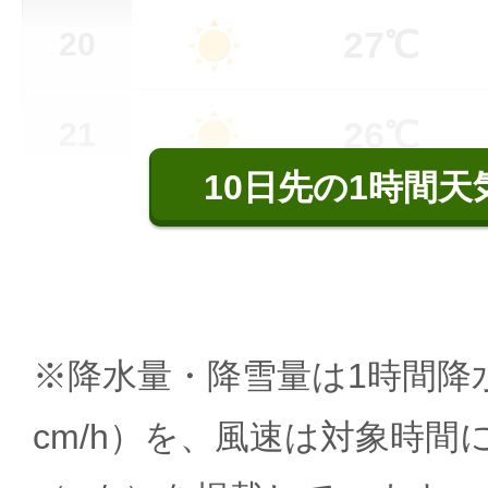
27℃
20
26℃
21
10日先の1時間天
※降水量・降雪量は1時間降水
cm/h）を、風速は対象時間