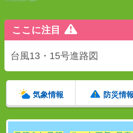
ここに注目
台風13・15号進路図
気象情報
防災情