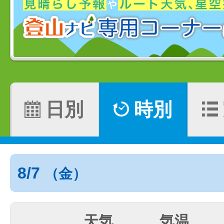
日別
時別
8/7
（金）
天気
気温