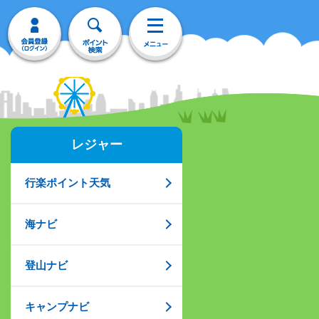
レジャー
行楽ポイント天気
海ナビ
登山ナビ
キャンプナビ