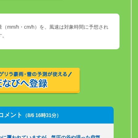
（mm/h・cm/h）を、風速は対象時間に予想され
す。
コメント
（8/6 16時31分）
かに覆われていますが、気圧の谷や湿った空気