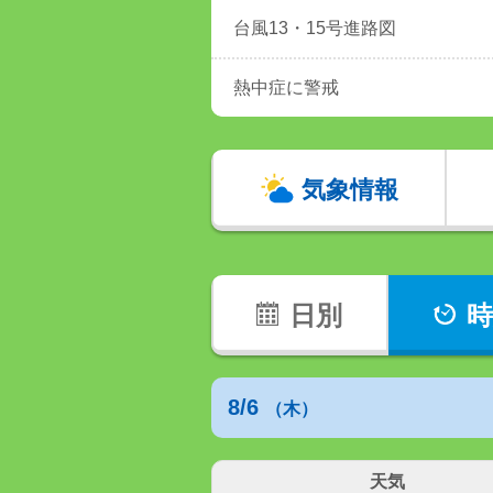
台風13・15号進路図
熱中症に警戒
気象情報
日別
時
8/6
（木）
天気