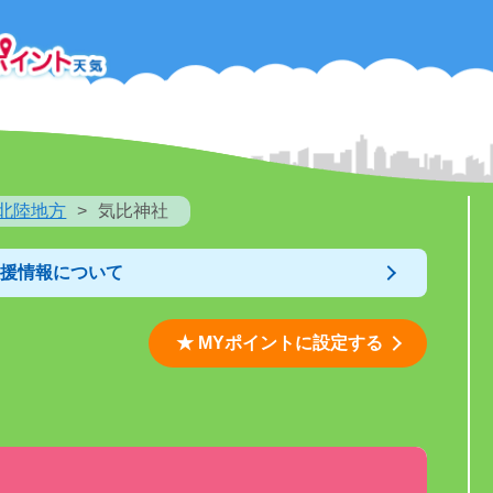
北陸地方
気比神社
支援情報について
★ MYポイントに設定する