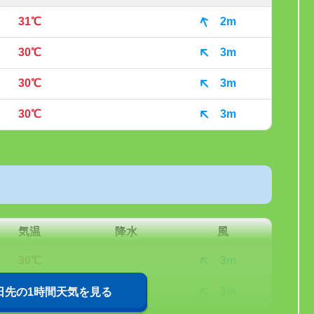
31℃
2m
30℃
3m
30℃
3m
30℃
3m
気温
降水
風
30℃
3m
29℃
3m
0日先の1時間天気を見る