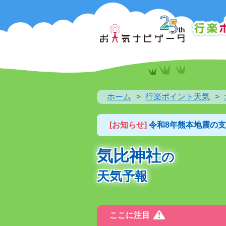
ホーム
行楽ポイント天気
[お知らせ]
令和8年熊本地震の
気比神社
の
天気予報
ここに注目