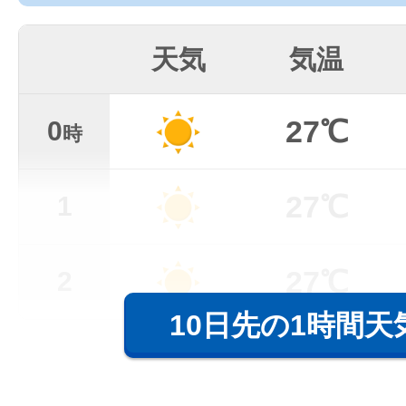
天気
気温
27℃
0
時
27℃
1
27℃
2
10日先の1時間天