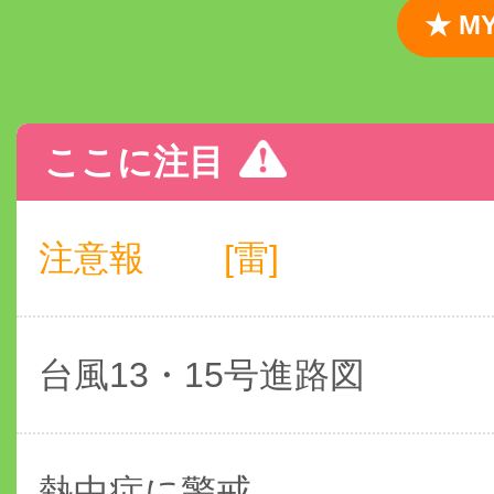
★ 
ここに注目
注意報
[雷]
台風13・15号進路図
熱中症に警戒