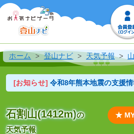
ホーム
登山ナビ
天気予報
[お知らせ]
令和8年熊本地震の支援
石割山(1412m)
の
★ 
天気予報