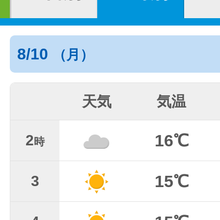
8/10
（月）
天気
気温
16℃
2
時
15℃
3