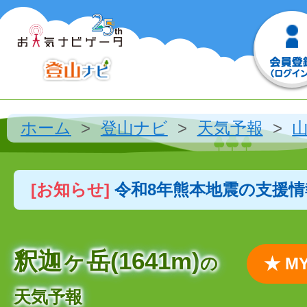
ホーム
登山ナビ
天気予報
[お知らせ]
令和8年熊本地震の支援
釈迦ヶ岳(1641m)
の
★ 
天気予報