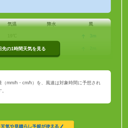
気温
降水
風
19℃
3m
19℃
2m
0日先の1時間天気を見る
（mm/h・cm/h）を、風速は対象時間に予想され
す。