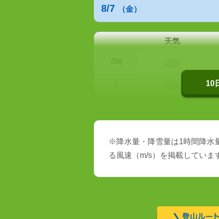
8/7
（金）
天気
0
時
1
1
※降水量・降雪量は1時間降水量
る風速（m/s）を掲載していま