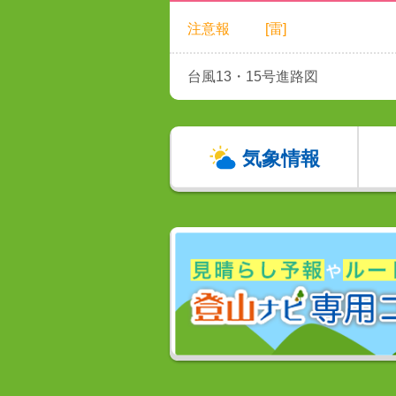
注意報
[雷]
台風13・15号進路図
気象情報