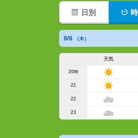
日別
時
8/6
（木）
天気
20
時
21
22
23