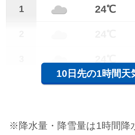
24℃
1
24℃
2
24℃
3
10日先の1時間天
※降水量・降雪量は1時間降水