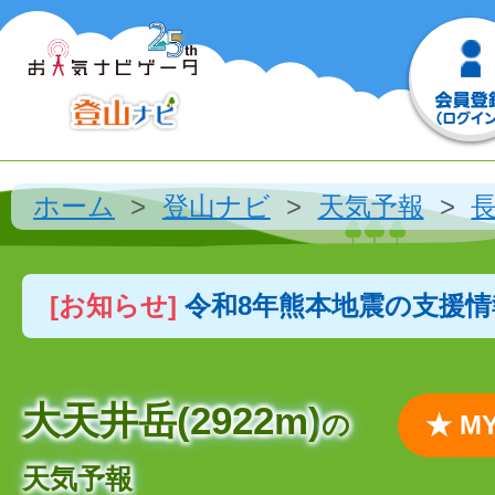
ホーム
登山ナビ
天気予報
[お知らせ]
令和8年熊本地震の支援
大天井岳(2922m)
の
★ 
天気予報