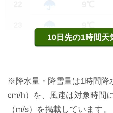
9℃
22
9℃
23
10日先の1時間天
※降水量・降雪量は1時間降水
cm/h）を、風速は対象時間
（m/s）を掲載しています。