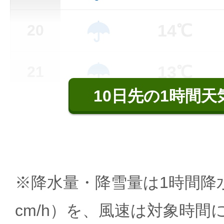
14℃
20
13℃
21
10日先の1時間天
※降水量・降雪量は1時間降水
cm/h）を、風速は対象時間