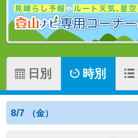
日別
時別
8/7
（金）