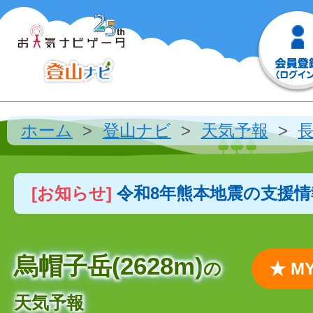
ホーム
登山ナビ
天気予報
[お知らせ]
令和8年熊本地震の支援
烏帽子岳(2628m)
の
★ 
天気予報