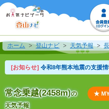
ホーム
登山ナビ
天気予報
[お知らせ]
令和8年熊本地震の支援
常念乗越(2458m)
の
★ 
天気予報