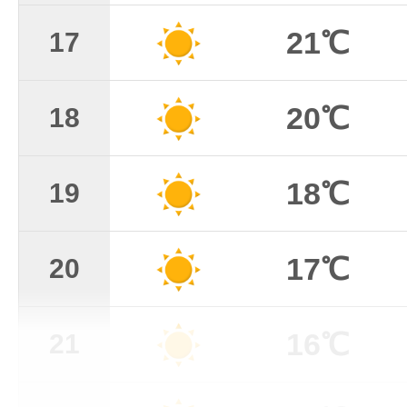
21℃
17
20℃
18
18℃
19
17℃
20
16℃
21