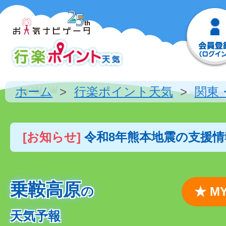
ホーム
行楽ポイント天気
関東
[お知らせ]
令和8年熊本地震の支援
乗鞍高原
の
★ 
天気予報