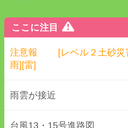
ここに注目
注意報
[レベル２土砂災
雨][雷]
雨雲が接近
台風13・15号進路図