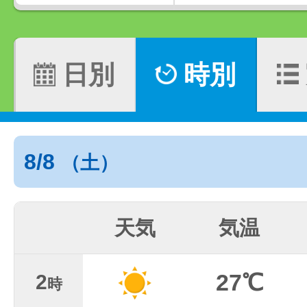
日別
時別
8/8
（土）
天気
気温
27℃
2
時