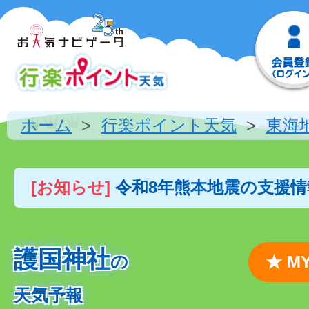
ホーム
行楽ポイント天気
東海
[お知らせ]
令和8年熊本地震の支援
護国神社
の
★ 
天気予報