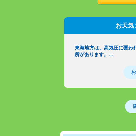
お天気
東海地方は、高気圧に覆わ
所があります。…
お