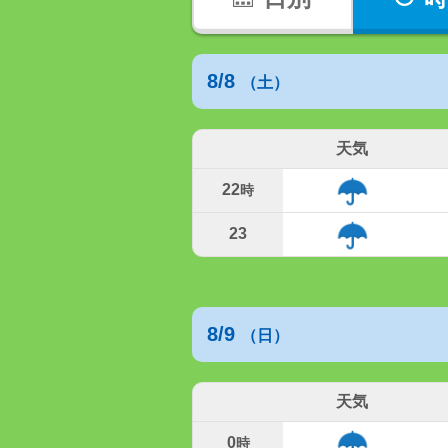
8/8
（土）
天気
22
時
23
8/9
（日）
天気
0
時