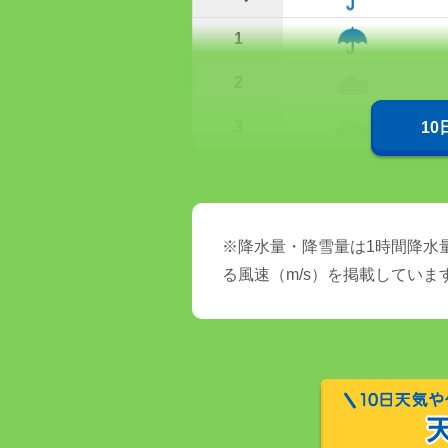
1
2
3
1
※降水量・降雪量は1時間降水量
る風速（m/s）を掲載していま