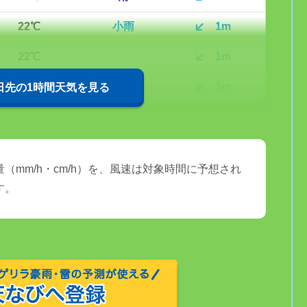
22℃
小雨
1m
22℃
1m
22℃
1m
0日先の1時間天気を見る
（mm/h・cm/h）を、風速は対象時間に予想され
す。