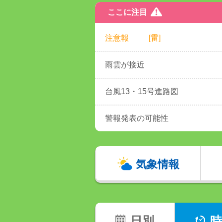
ここに注目
注意報
[雷]
雨雲が接近
台風13・15号進路図
警報発表の可能性
気象情報
日別
時