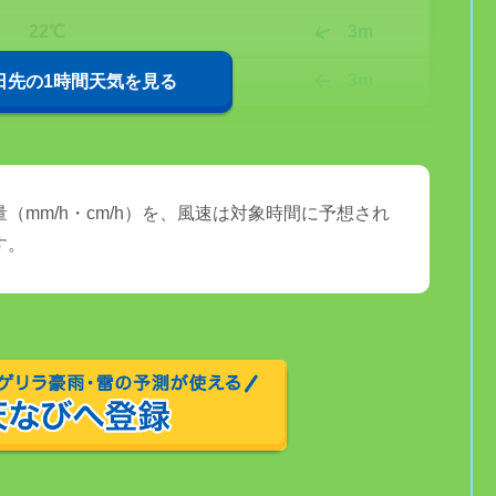
22℃
3m
22℃
3m
0日先の1時間天気を見る
（mm/h・cm/h）を、風速は対象時間に予想され
す。