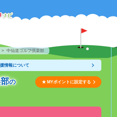
中仙道ゴルフ倶楽部
支援情報について
楽部
の
★ MYポイントに設定する