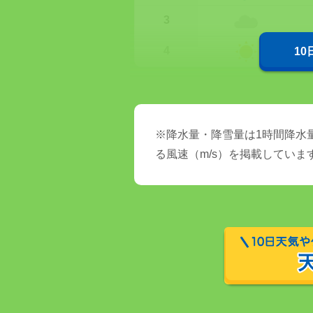
3
4
1
※降水量・降雪量は1時間降水量
る風速（m/s）を掲載していま