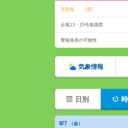
注意報
[雷]
台風13・15号進路図
警報発表の可能性
気象情報
日別
時
8/7
（金）