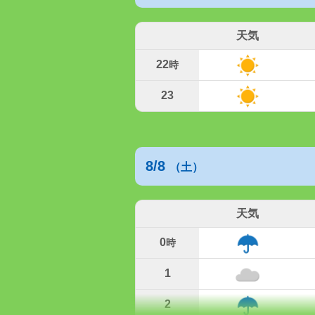
天気
22
時
23
8/8
（土）
天気
0
時
1
2