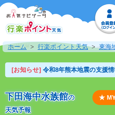
ホーム
行楽ポイント天気
東海
[お知らせ]
令和8年熊本地震の支援
下田海中水族館
の
★ 
天気予報