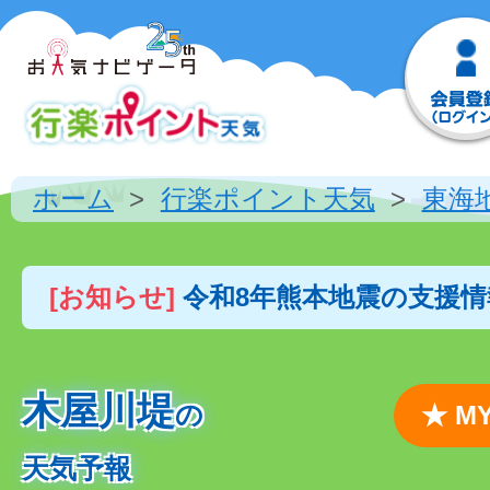
ホーム
行楽ポイント天気
東海
[お知らせ]
令和8年熊本地震の支援
木屋川堤
の
★ 
天気予報