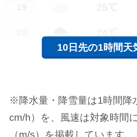
25℃
19
24℃
20
10日先の1時間天
※降水量・降雪量は1時間降水
cm/h）を、風速は対象時間
（m/s）を掲載しています。