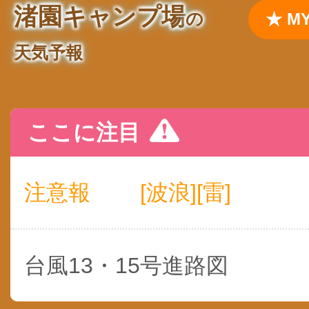
渚園キャンプ場
の
★ 
天気予報
ここに注目
注意報
[波浪][雷]
台風13・15号進路図