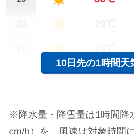
29℃
20
29℃
21
10日先の1時間天
※降水量・降雪量は1時間降水
cm/h）を、風速は対象時間