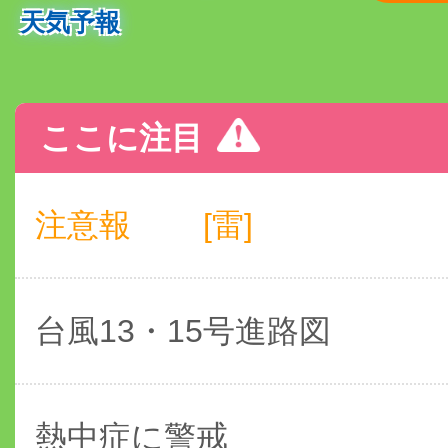
天気予報
ここに注目
注意報
[雷]
台風13・15号進路図
熱中症に警戒