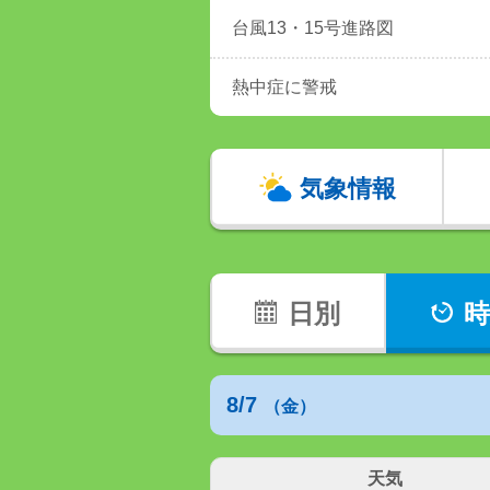
台風13・15号進路図
熱中症に警戒
気象情報
日別
時
8/7
（金）
天気