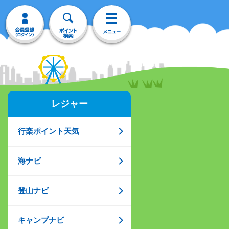
レジャー
行楽ポイント天気
海ナビ
登山ナビ
キャンプナビ