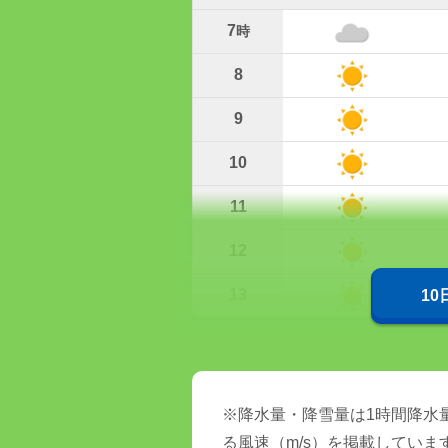
7
時
8
9
10
11
12
13
1
※降水量・降雪量は1時間降水量
る風速（m/s）を掲載していま