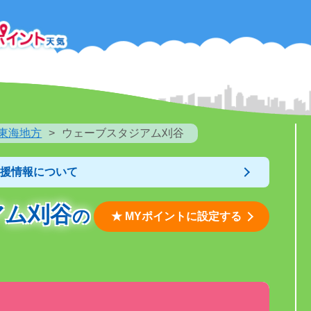
東海地方
ウェーブスタジアム刈谷
支援情報について
アム刈谷
の
★ MYポイントに設定する