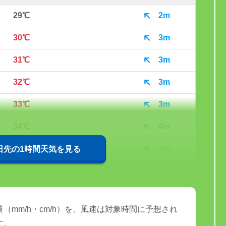
29℃
2m
30℃
3m
31℃
3m
32℃
3m
33℃
3m
34℃
4m
34℃
4m
0日先の1時間天気を見る
（mm/h・cm/h）を、風速は対象時間に予想され
す。