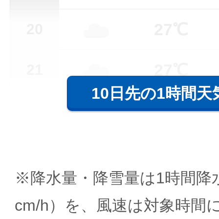
27℃
20
27℃
21
10日先の1時間天
※降水量・降雪量は1時間降水
cm/h）を、風速は対象時間