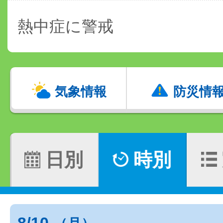
熱中症に警戒
気象情報
防災情
日別
時別