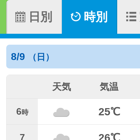
日別
時別
8/9
（日）
天気
気温
25℃
6
時
26℃
7