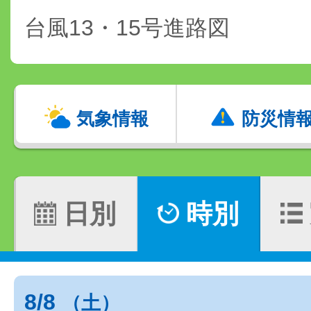
台風13・15号進路図
気象情報
防災情
日別
時別
8/8
（土）