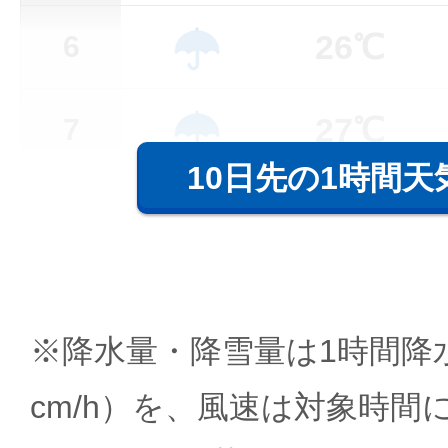
26℃
6
27℃
7
10日先の1時間天
※降水量・降雪量は1時間降水
cm/h）を、風速は対象時間