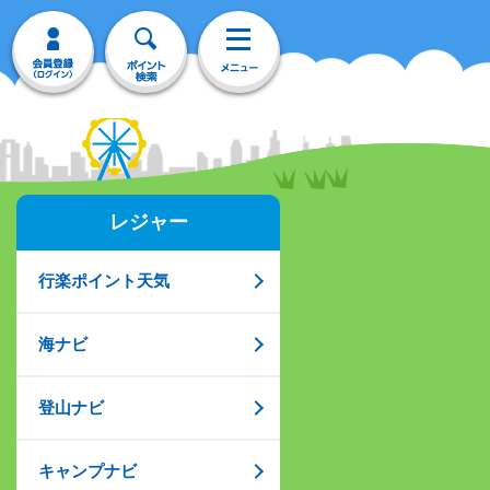
レジャー
行楽ポイント天気
海ナビ
登山ナビ
キャンプナビ