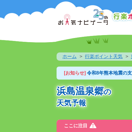
ホーム
行楽ポイント天気
[お知らせ]
令和8年熊本地震の
浜島温泉郷
の
天気予報
ここに注目