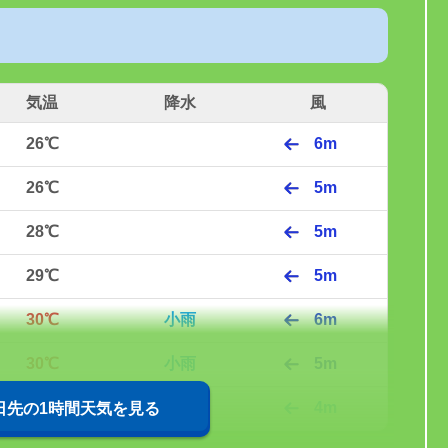
気温
降水
風
26℃
6m
26℃
5m
28℃
5m
29℃
5m
30℃
小雨
6m
30℃
小雨
5m
31℃
4m
0日先の1時間天気を見る