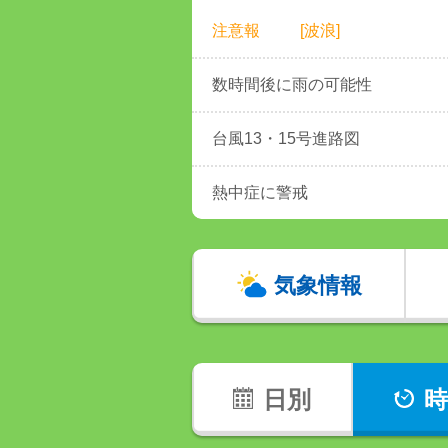
注意報
[波浪]
数時間後に雨の可能性
台風13・15号進路図
熱中症に警戒
気象情報
日別
時