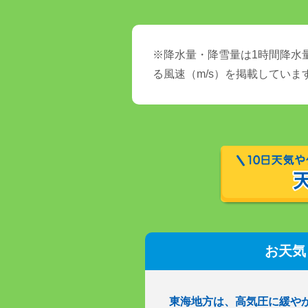
※降水量・降雪量は1時間降水量
る風速（m/s）を掲載していま
お天気
東海地方は、高気圧に緩や